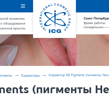
Навигация
Санкт-Петербур
ьной косметики,
Время работы:
 и оборудования
понедельник — п
 салонов красоты
→
→
Корректор NE Pigments (пигменты Неча
игменты
Корректоры
ments (пигменты Не