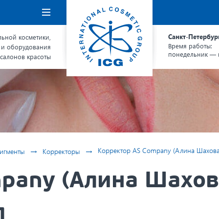
Навигация
Санкт-Петербур
ьной косметики,
Время работы:
 и оборудования
понедельник — п
 салонов красоты
→
→
Корректор AS Company (Алина Шахова)
игменты
Корректоры
pany (Алина Шахова
л