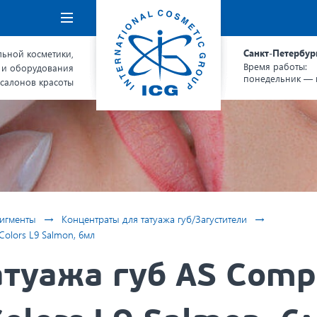
Навигация
Санкт-Петербур
ьной косметики,
Время работы:
 и оборудования
понедельник — п
 салонов красоты
→
→
игменты
Концентраты для татуажа губ/Загустители
olors L9 Salmon, 6мл
атуажа губ AS Comp