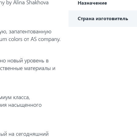
 by Alina Shakhova
Назначение
Страна изготовитель
ую, запатентованную
m colors от AS company.
нно новый уровень в
ественные материалы и
миум класса,
ания насыщенного
ный на сегодняшний