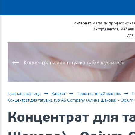
Интернет-магазин профессионал
инструментов, мебели
для
Концентраты для татуажа губ/Загустители
→
→
→
Главная страница
Каталог
Перманентный макияж
П
Концентрат для татуажа губ AS Company (Алина Шахова) - Opium C
Концентрат для т