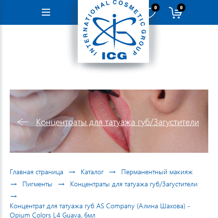
0
0
Навигация
Концентраты для татуажа губ/Загустители
→
→
Главная страница
Каталог
Перманентный макияж
→
→
Пигменты
Концентраты для татуажа губ/Загустители
→
Концентрат для татуажа губ AS Company (Алина Шахова) -
Opium Colors L4 Guava, 6мл