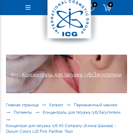
0
0
Навигация
Концентраты для татуажа губ/Загустители
→
→
Главная страница
Каталог
Перманентный макияж
→
→
Пигменты
Концентраты для татуажа губ/Загустители
→
Концентрат для татуажа губ AS Company (Алина Шахова) -
Opium Colors L20 Pink Panther, 15мл