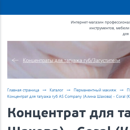
Интернет-магазин профессионал
инструментов, мебели
для
Концентраты для татуажа губ/Загустители
→
→
→
Главная страница
Каталог
Перманентный макияж
П
Концентрат для татуажа губ AS Company (Алина Шахова) - Coral (К
Концентрат для т