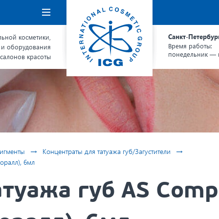
Навигация
Санкт-Петербур
ьной косметики,
Время работы:
 и оборудования
понедельник — п
 салонов красоты
→
→
игменты
Концентраты для татуажа губ/Загустители
оралл), 6мл
атуажа губ AS Comp