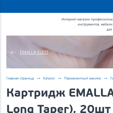
Интернет-магазин профессионал
инструментов, мебели
для
EMALLA ELIOT
→
→
→
Главная страница
Каталог
Перманентный макияж
Г
Картридж EMALLA 
Long Taper), 20шт