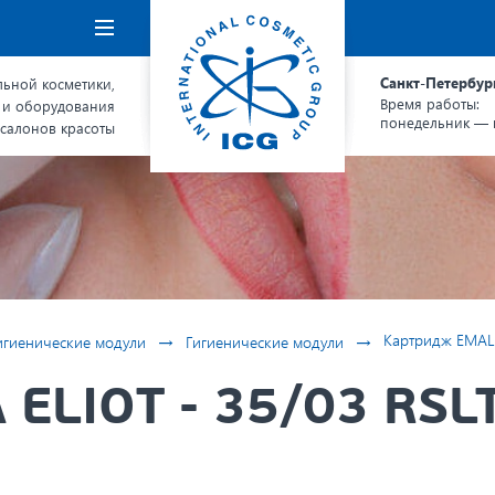
Навигация
Санкт-Петербур
ьной косметики,
Время работы:
 и оборудования
понедельник — п
 салонов красоты
→
→
Картридж EMALLA
игиенические модули
Гигиенические модули
ELIOT - 35/03 RSLT