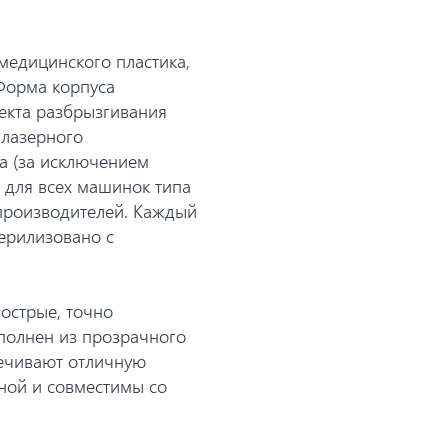
медицинского пластика,
 Форма корпуса
екта разбрызгивания
 лазерного
а (за исключением
 для всех машинок типа
 производителей. Каждый
ерилизовано с
 острые, точно
полнен из прозрачного
печивают отличную
ной и совместимы со