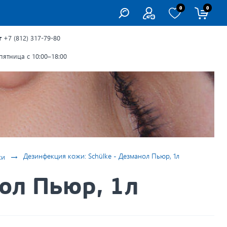
0
0
г
+7 (812) 317-79-80
ятница с 10:00–18:00
→
Дезинфекция кожи: Schülke - Дезманол Пьюр, 1л
жи
ол Пьюр, 1л