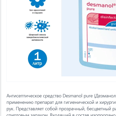
Антисептическое средство Desmanol pure (Дезманол
применению препарат для гигиенической и хирург
рук. Представляет собой прозрачный, бесцветный р
спиртовым запахом. Входящий в состав изопропано