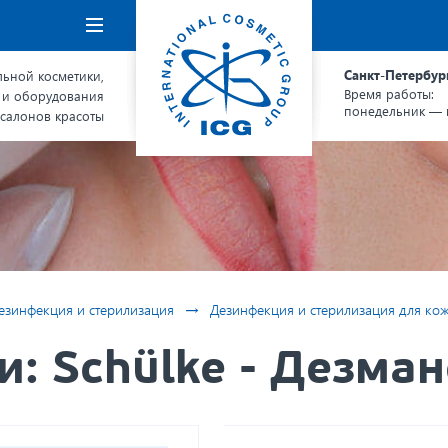
Навигация
Санкт-Петербур
ьной косметики,
Время работы:
 и оборудования
понедельник — п
 салонов красоты
→
езинфекция и стерилизация
Дезинфекция и стерилизация для ко
: Schülke - Дезман