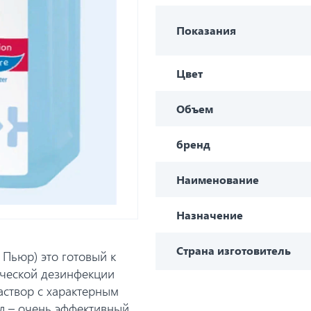
Показания
Цвет
Объем
бренд
Наименование
Назначение
Страна изготовитель
 Пьюр) это готовый к
ической дезинфекции
аствор с характерным
л – очень эффективный