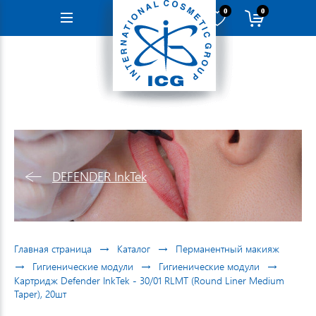
0
0
Навигация
DEFENDER InkTek
→
→
Главная страница
Каталог
Перманентный макияж
→
→
→
Гигиенические модули
Гигиенические модули
Картридж Defender InkTek - 30/01 RLMT (Round Liner Medium
Taper), 20шт