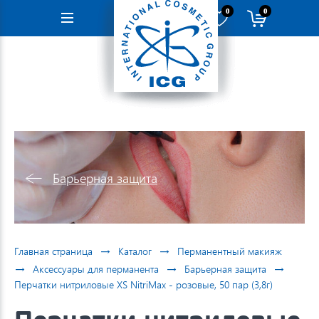
0
0
Навигация
Барьерная защита
→
→
Главная страница
Каталог
Перманентный макияж
→
→
→
Аксессуары для перманента
Барьерная защита
Перчатки нитриловые XS NitriMax - розовые, 50 пар (3,8г)