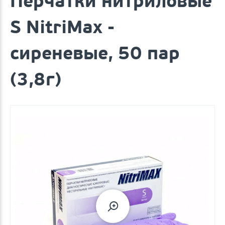
Перчатки нитриловые
S NitriMax -
сиреневые, 50 пар
(3,8г)