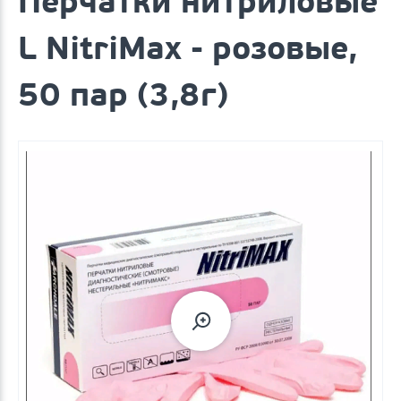
Перчатки нитриловые
L NitriMax - розовые,
50 пар (3,8г)