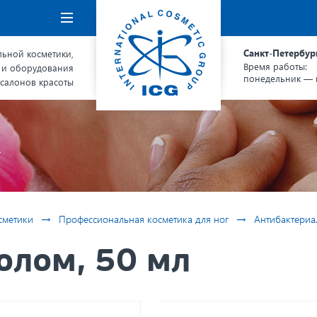
Навигация
Санкт-Петербур
ьной косметики,
Время работы:
 и оборудования
понедельник — п
 салонов красоты
я
→
→
сметики
Профессиональная косметика для ног
Антибактериа
олом, 50 мл