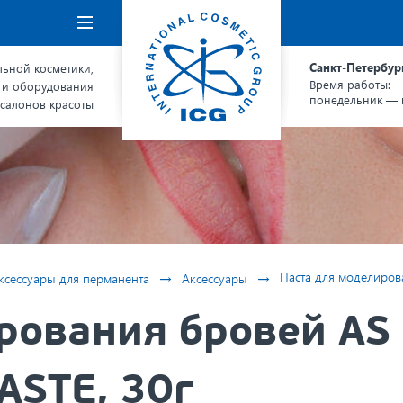
Навигация
Санкт-Петербур
ьной косметики,
Время работы:
 и оборудования
понедельник — п
 салонов красоты
→
→
Паста для моделиров
ксессуары для перманента
Аксессуары
рования бровей AS
ASTE, 30г