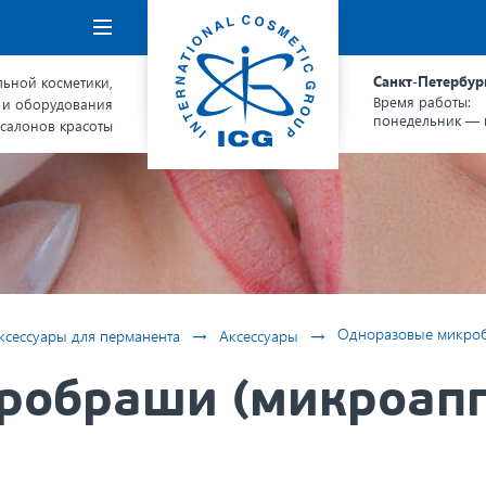
Навигация
Санкт-Петербур
ьной косметики,
Время работы:
 и оборудования
понедельник — п
 салонов красоты
→
→
Одноразовые микроб
ксессуары для перманента
Аксессуары
робраши (микроапп